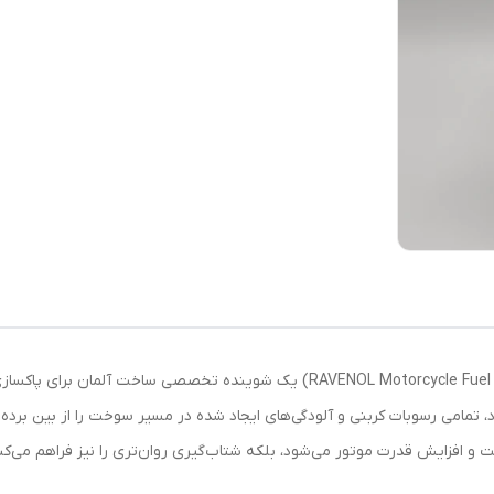
مکمل بنزین موتور سیکلت راونول (RAVENOL Motorcycle Fuel System Cleaner) یک ش
امی رسوبات کربنی و آلودگی‌های ایجاد شده در مسیر سوخت را از بین برده و ع