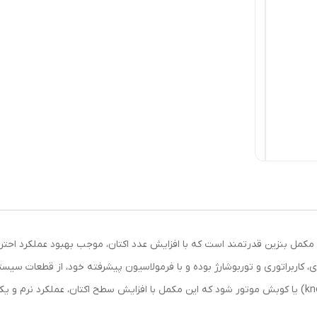
وستر لوبریفنت کانادا (Lubrifiant Canada) یک مکمل بنزین قدرتمند است که با افزایش عدد اکتان، موج
 کاربراتوری و توربوشارژ بوده و با فرمولاسیون پیشرفته خود، از قطعات سی