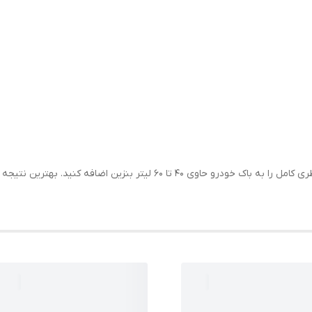
قبل از استفاده، بطری را کاملاً تکان دهید. سپس یک بطری کامل را به باک خودر