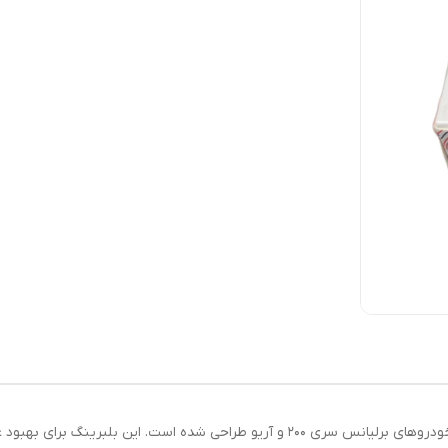
بلبرینگ کلاچ مدل 4530019502 از برند IRS، مخصوص خودروهای برلیانس سری 200 و آریو طرا