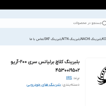
جستجو در محصولات
بلبرینگ NACHI
بلبرینگ NTN
بلبرینگ SKF
تماس با ما
بلبرینگ کلاچ برلیانس سری 200-آریو
4530019502
برند:
IRS
دسته‌بندی
:
بلبرینگ های خودرویی