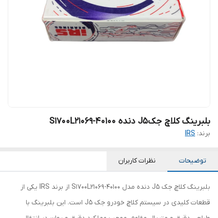
بلبرینگ کلاچ جکJ5 دنده S1700L21069-40100
برند:
IRS
توضیحات
نظرات کاربران
بلبرینگ کلاچ جک J5 دنده مدل S1700L21069-40100 از برند IRS یکی از
قطعات کلیدی در سیستم کلاچ خودرو جک J5 است. این بلبرینگ با