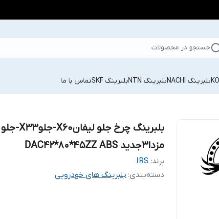
جستجو در محصولات
بلبرینگ NACHI
بلبرینگ NTN
بلبرینگ SKF
تماس با ما
بلبرینگ چرخ جلو لیفانX60-جلوX33-جلو
مزدا3جدید DAC42*80*45ZZ ABS
برند:
IRS
دسته‌بندی
:
بلبرینگ های خودرویی