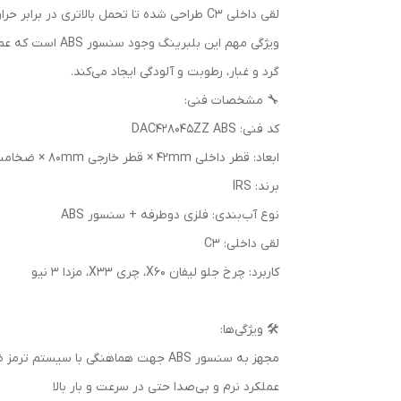
لقی داخلی C3 طراحی شده تا تحمل بالاتری در برابر حرارت و فشار داشته باشد.
گرد و غبار، رطوبت و آلودگی ایجاد می‌کند.
🔧 مشخصات فنی:
کد فنی: DAC428045ZZ ABS
ابعاد: قطر داخلی 42mm × قطر خارجی 80mm × ضخامت 45mm
برند: IRS
نوع آب‌بندی: فلزی دوطرفه + سنسور ABS
لقی داخلی: C3
کاربرد: چرخ جلو لیفان X60، چری X33، مزدا 3 نیو
🛠 ویژگی‌ها:
مجهز به سنسور ABS جهت هماهنگی با سیستم ترمز ضد قفل
عملکرد نرم و بی‌صدا حتی در سرعت و بار بالا