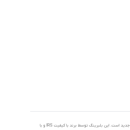
بلبرینگ چرخ جلو DAC428045ZZ ABS یکی از قطعات حیاتی در سیستم تعلیق و چرخ خودروهای لیفان X60، چری X33 و مزدا 3 مدل جدید است. این بلبرینگ توسط برند با کیفیت IRS و با