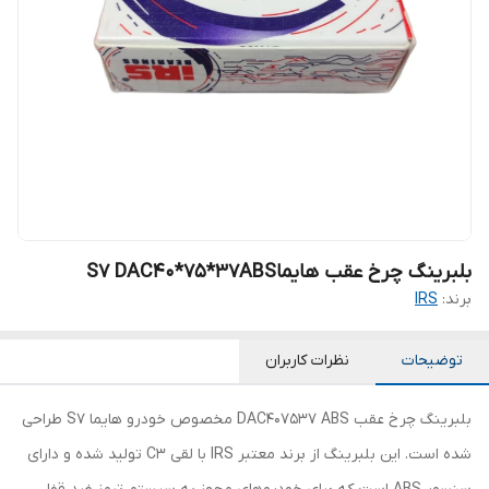
بلبرینگ چرخ عقب هایماS7 DAC40*75*37ABS
برند:
IRS
توضیحات
نظرات کاربران
بلبرینگ چرخ عقب DAC407537 ABS مخصوص خودرو هایما S7 طراحی
شده است. این بلبرینگ از برند معتبر IRS با لقی C3 تولید شده و دارای