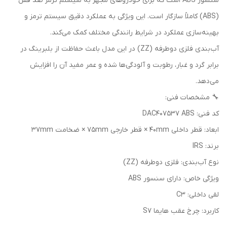
سنسور ABS است که برای خودروهای مجهز به سیستم ترمز ضد قفل
(ABS) کاملاً سازگار است. این ویژگی به عملکرد دقیق سیستم ترمز و
بهینه‌سازی عملکرد در شرایط رانندگی مختلف کمک می‌کند.
آب‌بندی فلزی دوطرفه (ZZ) در این مدل باعث حفاظت از بلبرینگ در
برابر گرد و غبار، رطوبت و آلودگی‌ها شده و عمر مفید آن را افزایش
می‌دهد.
🔧 مشخصات فنی:
کد فنی: DAC407537 ABS
ابعاد: قطر داخلی 40mm × قطر خارجی 75mm × ضخامت 37mm
برند: IRS
نوع آب‌بندی: فلزی دوطرفه (ZZ)
ویژگی خاص: دارای سنسور ABS
لقی داخلی: C3
کاربرد: چرخ عقب هایما S7