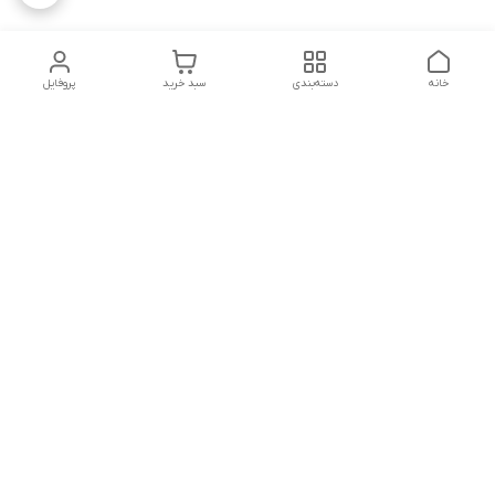
خانه
دسته‌بندی
سبد خرید
پروفایل
دسترسی سریع
بلبرینگ KG
تماس با ما
بلبرینگ KOYO
درباره ما
بلبرینگ NACHI
سیاست حریم خصوصی
بلبرینگ NTN
شکایات