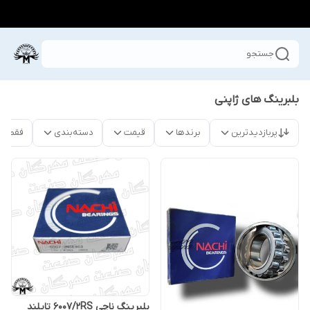
جستجو
بلبرینگ های ژاپنی
پربازدیدترین
برندها
قیمت
دسته‌بندی
فقط م
بلبرینگ ناچی 6007/2RS تایلند