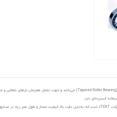
بلبرینگ 32007 KOYO ژاپن از نوع رولبرینگ مخروطی (Tapered Roller Bearing) می‌باشد 
اده گسترده‌ای دارد.