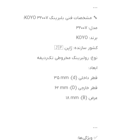
---
🔧 مشخصات فنی بلبرینگ 32007 KOYO:
مدل: 32007
برند: KOYO
کشور سازنده: ژاپن 🇯🇵
نوع: رولبرینگ مخروطی تک‌ردیفه
ابعاد:
قطر داخلی (d): 35 mm
قطر خارجی (D): 62 mm
عرض (B): 18 mm
---
✅ ویژگی‌ها: